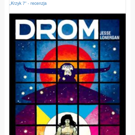
„Krzyk 7” - recenzja