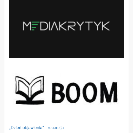
„Dzień objawienia” - recenzja