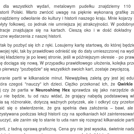
 dla wszystkich wydań, metalowym pudełku znajdziemy 110 
storii Polski. Warto zwrócić uwagę na pięknie wykonaną grafikę z
znajdziemy odwołanie do kultury i historii naszego kraju. Mnie kojarzy
łyty folkowej, co jednak nie umniejsza jej atrakcyjności. W podobny
stracje znajdujące się na kartach. Cieszą oko i w dość dokładny
zne wydarzenia z naszej historii.
ak by pozbyć się ich z ręki. Losujemy kartę startową, do której będz
wojej ręki, tak by prawidłowo odnieść się do daty umieszczonej na wy
ej kładziemy je po lewej stronie, jeśli w późniejszym okresie - po pra
ękę dociąga się nową. W przypadku prawidłowego ułożenia, kolejka prz
o pierwszy "pozbędzie" się wszystkich swoich kart, zostaje zwycięzcą.
nie partii w kilkanaście minut. Niewątpliwą zaletą gry jest jej edu
która czegoś "nauczy" ich dzieci. Ciężko przekonać ich, że
Qwirkl
j czy że partia w
Neuroshimę Hex
sprawdza się jako narzędzie d
 nie będzie, tu od razu widać, że grający nabędą podstawową w
a są różnorakie, dotyczą ważnych potyczek, ale i odkryć czy przeł
ć się o stwierdzenie, że gra spełnia dwa założenia – bawi, ale
ystywana podczas lekcji historii czy na spotkaniach kół zainteresowa
uczyć, ale zanim się to stanie to uda nam się rozegrać kilkanaście parti
erii, z ładną oprawą graficzną. Cena gry nie jest wysoka, świetnie nad