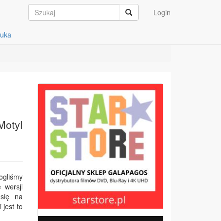
Login
auka
Motyl
ogliśmy
 wersji
 się na
 jest to