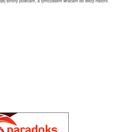
ojej strony polecam, a tymczasem wracam do lekcji historii.