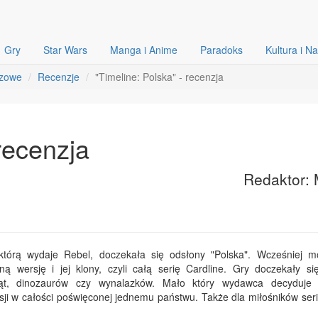
Gry
Star Wars
Manga i Anime
Paradoks
Kultura i N
szowe
Recenzje
"Timeline: Polska" - recenzja
recenzja
Redaktor: 
którą wydaje Rebel, doczekała się odsłony "Polska". Wcześniej m
ną wersję i jej klony, czyli całą serię Cardline. Gry doczekały się
ząt, dinozaurów czy wynalazków. Mało który wydawca decyduje
ji w całości poświęconej jednemu państwu. Także dla miłośników serii