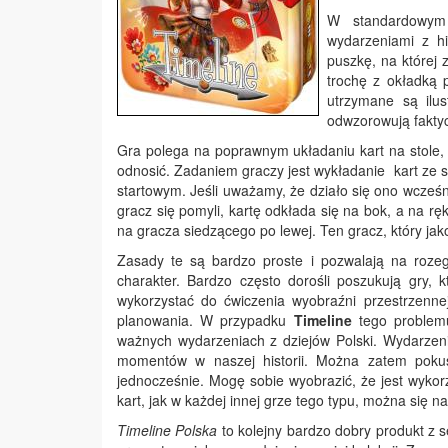
W standardowym
wydarzeniami z hi
puszkę, na której 
trochę z okładką p
utrzymane są ilu
odwzorowują faktyc
Gra polega na poprawnym układaniu kart na stole, t
odnosić. Zadaniem graczy jest wykładanie kart ze s
startowym. Jeśli uważamy, że działo się ono wcześni
gracz się pomyli, kartę odkłada się na bok, a na r
na gracza siedzącego po lewej. Ten gracz, który jak
Zasady te są bardzo proste i pozwalają na rozegra
charakter. Bardzo często dorośli poszukują gry, 
wykorzystać do ćwiczenia wyobraźni przestrzenne
planowania. W przypadku
Timeline
tego problemu
ważnych wydarzeniach z dziejów Polski. Wydarzeni
momentów w naszej historii. Można zatem pokusi
jednocześnie. Mogę sobie wyobrazić, że jest wykorz
kart, jak w każdej innej grze tego typu, można się na
Timeline Polska
to kolejny bardzo dobry produkt z s