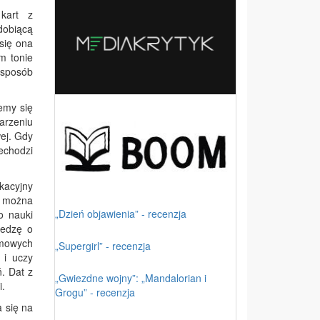
kart z
dobiącą
 się ona
m tonie
 sposób
iemy się
darzeniu
wej. Gdy
echodzi
kacyjny
e
można
„Dzień objawienia” - recenzja
o nauki
iedzę o
omowych
„Supergirl” - recenzja
 i uczy
ń. Dat z
„Gwiezdne wojny”: „Mandalorian i
i.
Grogu” - recenzja
a się na