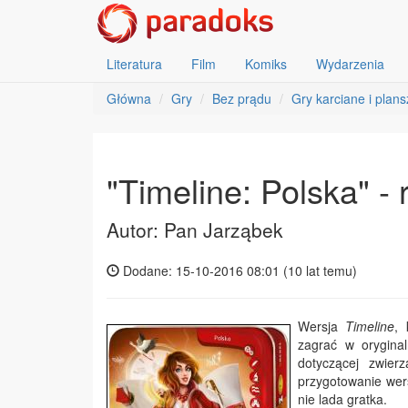
Literatura
Film
Komiks
Wydarzenia
Główna
Gry
Bez prądu
Gry karciane i plan
"Timeline: Polska" - 
Autor: Pan Jarząbek
Dodane: 15-10-2016 08:01 (
10 lat temu
)
Wersja
Timeline
, 
zagrać w oryginal
dotyczącej zwier
przygotowanie wers
nie lada gratka.