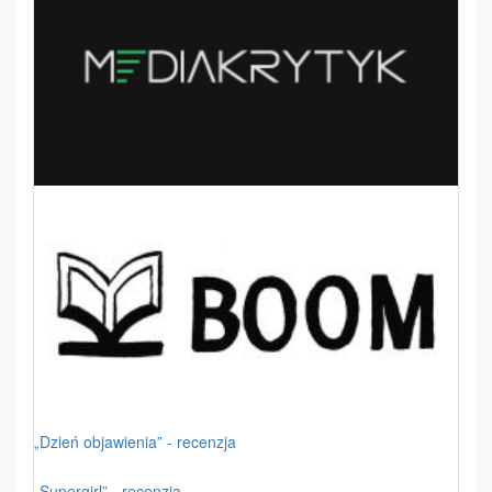
„Dzień objawienia” - recenzja
„Supergirl” - recenzja