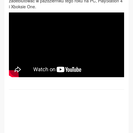
zadebiutować w październiku tego roku na PC, PlayStation 4
i Xboksie One.