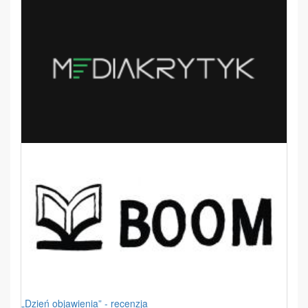
„Dzień objawienia” - recenzja