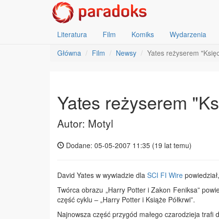
Literatura
Film
Komiks
Wydarzenia
Główna
Film
Newsy
Yates reżyserem "Księc
Yates reżyserem "Ks
Autor: Motyl
Dodane: 05-05-2007 11:35 (
19 lat temu
)
David Yates w wywiadzie dla
SCI FI Wire
powiedział,
Twórca obrazu „Harry Potter i Zakon Feniksa” powied
część cyklu – „Harry Potter i Książe Półkrwi”.
Najnowsza część przygód małego czarodzieja trafi do 