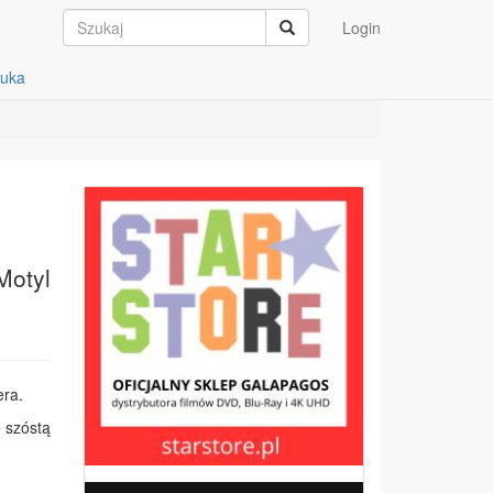
Login
auka
Motyl
era.
ę szóstą