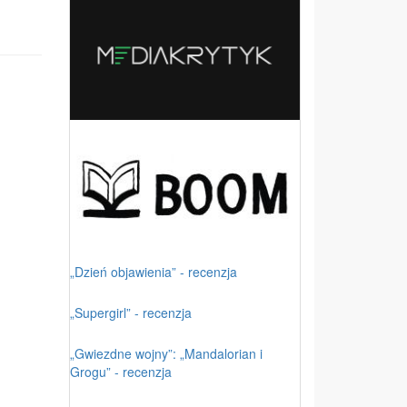
„Dzień objawienia” - recenzja
„Supergirl” - recenzja
„Gwiezdne wojny”: „Mandalorian i
Grogu” - recenzja