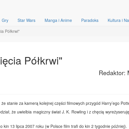
Gry
Star Wars
Manga i Anime
Paradoks
Kultura i N
ia Półkrwi"
ięcia Półkrwi"
Redaktor: 
 że stanie za kamerą kolejnej części filmowych przygód Harry’ego Pott
ział, że uwielbia magiczny świat J. K. Rowling i z chęcią wyreżyseruj
kin 13 lipca 2007 roku (w Polsce film trafi do kin 2 tygodnie później).