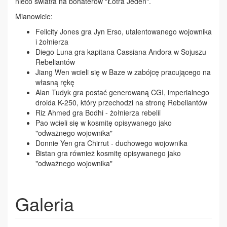
nieco światła na bohaterów "Łotra Jeden".
Mianowicie:
Felicity Jones
gra Jyn
Erso
, utalentowanego
wojownika
i żołnierza
Diego Luna
gra
kapitana
Cassiana Andora w
Sojuszu
Rebeliantów
Jiang
Wen
wcieli się w
Baze w zabójcę pracującego na
własną rękę
Alan Tudyk
gra postać generowaną CGI, imperialnego
droida K-250, który przechodzi na stronę Rebeliantów
Riz Ahmed gra Bodhi - żołnierza rebelii
Pao wcieli się w kosmitę opisywanego jako
"odważnego wojownika"
Donnie Yen gra
Chirrut -
duchowego wojownika
Bistan gra również kosmitę opisywanego jako
"
odważnego wojownika
"
Galeria