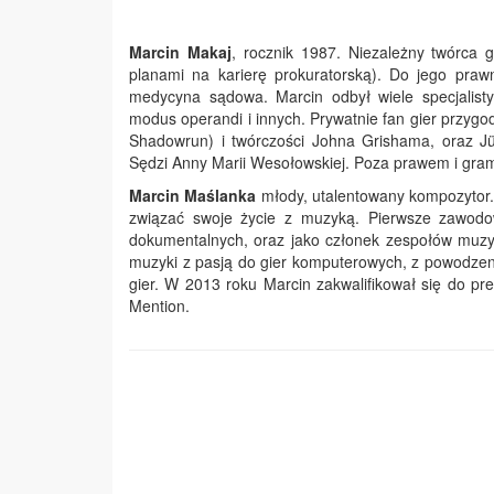
Marcin Makaj
, rocznik 1987. Niezależny twórca 
planami na karierę prokuratorską). Do jego prawn
medycyna sądowa. Marcin odbył wiele specjalisty
modus operandi i innych. Prywatnie fan gier przyg
Shadowrun) i twórczości Johna Grishama, oraz Jür
Sędzi Anny Marii Wesołowskiej. Poza prawem i grami
Marcin Maślanka
młody, utalentowany kompozytor. 
związać swoje życie z muzyką. Pierwsze zawodow
dokumentalnych, oraz jako członek zespołów muzyc
muzyki z pasją do gier komputerowych, z powodzen
gier. W 2013 roku Marcin zakwalifikował się do pre
Mention.