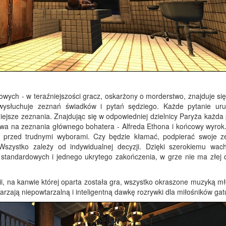
wych - w teraźniejszości gracz, oskarżony o morderstwo, znajduje się
słuchuje zeznań świadków i pytań sędziego. Każde pytanie ur
niejsze zeznania. Znajdując się w odpowiedniej dzielnicy Paryża każda
ływa na zeznania głównego bohatera - Alfreda Ethona i końcowy wyrok
ie przed trudnymi wyborami. Czy będzie kłamać, podpierać swoje z
zystko zależy od indywidualnej decyzji. Dzięki szerokiemu wach
u standardowych i jednego ukrytego zakończenia, w grze nie ma złej 
rii, na kanwie której oparta została gra, wszystko okraszone muzyką m
zają niepowtarzalną i inteligentną dawkę rozrywki dla miłośników gat