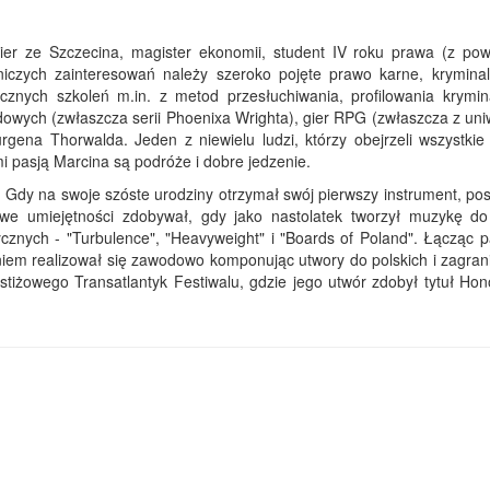
gier ze Szczecina, magister ekonomii, student IV roku prawa (z po
iczych zainteresowań należy szeroko pojęte prawo karne, kryminali
cznych szkoleń m.in. z metod przesłuchiwania, profilowania krymin
odowych (zwłaszcza serii Phoenixa Wrighta), gier RPG (zwłaszcza z un
gena Thorwalda. Jeden z niewielu ludzi, którzy obejrzeli wszystkie 
 pasją Marcina są podróże i dobre jedzenie.
Gdy na swoje szóste urodziny otrzymał swój pierwszy instrument, pos
e umiejętności zdobywał, gdy jako nastolatek tworzył muzykę do
znych - "Turbulence", "Heavyweight" i "Boards of Poland". Łącząc p
iem realizował się zawodowo komponując utwory do polskich i zagran
stiżowego Transatlantyk Festiwalu, gdzie jego utwór zdobył tytuł Hon