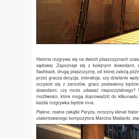
Historia rozgrywa się na dwóch płaszczyznach czaso
sądowej. Zapoznaje się z kolejnymi dowodami, wy
flashback, drugą płaszczyznę, od której zależą póź
przez gracza decyzja, interakcja, czy działanie wp
oczyścić się z zarzutów, gracz postawiony będz
dowodami, czy może udawać niepoczytalnego? Ws
możliwości, które mogą doprowadzić do kilkunast
każda rozgrywka będzie inna.
Piękne, realne zakątki Paryża, mroczny klimat histo
utalentowanego kompozytora Marcina Maślanki, stwar