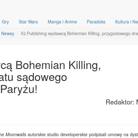
Gry
Star Wars
Manga i Anime
Paradoks
Kultura i N
Newsy
IQ Publishing wydawcą Bohemian Killing, przygodowego d
cą Bohemian Killing,
atu sądowego
 Paryżu!
Redaktor: 
he Moonwalls
autorskie studio developerskie podpisali umowę na dyst