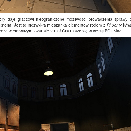
óry daje graczowi nieograniczone możliwości prowadzenia sprawy 
istorią. Jest to niezwykła mieszanka elementów rodem z
Phoenix Wrig
zcze w pierwszym kwartale 2016! Gra ukaże się w wersji PC i Mac.