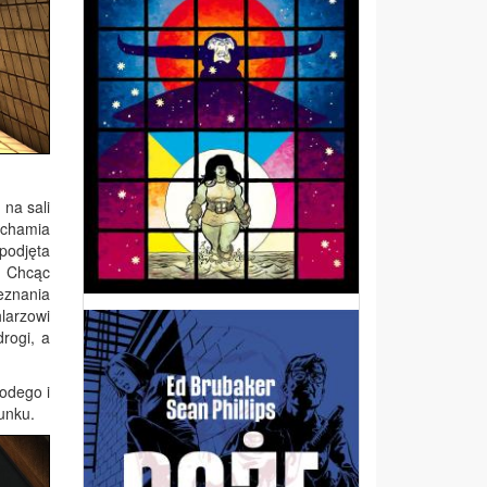
 na sali
uchamia
 podjęta
. Chcąc
eznania
larzowi
drogi, a
łodego i
unku.