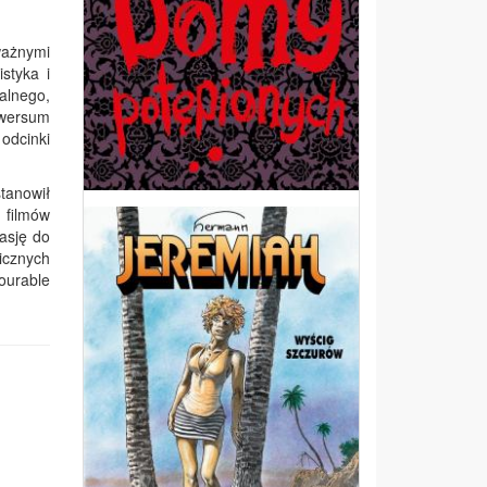
ważnymi
styka i
alnego,
iwersum
odcinki
tanowił
 filmów
asję do
icznych
ourable