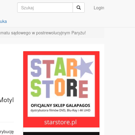
Login
auka
ramatu sądowego w postrewolucyjnym Paryżu!
Motyl
rybucję