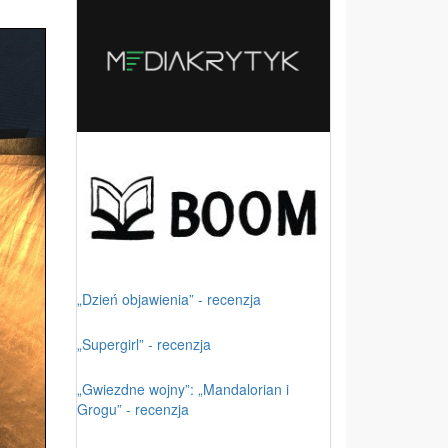
„Dzień objawienia” - recenzja
„Supergirl” - recenzja
„Gwiezdne wojny”: „Mandalorian i
Grogu” - recenzja