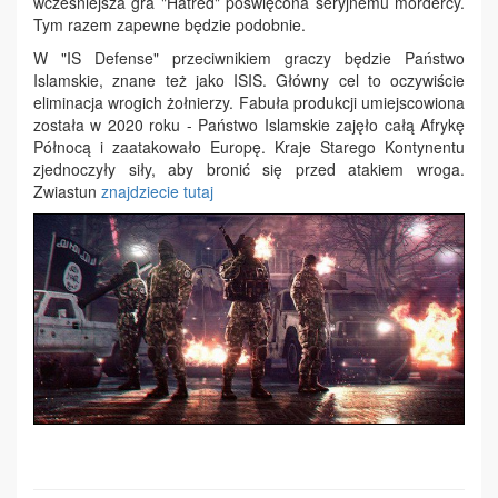
wcześniejsza gra "Hatred" poświęcona seryjnemu mordercy.
Tym razem zapewne będzie podobnie.
W "IS Defense" przeciwnikiem graczy będzie Państwo
Islamskie, znane też jako ISIS. Główny cel to oczywiście
eliminacja wrogich żołnierzy. Fabuła produkcji umiejscowiona
została w 2020 roku - Państwo Islamskie zajęło całą Afrykę
Północą i zaatakowało Europę. Kraje Starego Kontynentu
zjednoczyły siły, aby bronić się przed atakiem wroga.
Zwiastun
znajdziecie tutaj