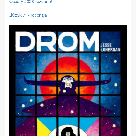
Oscary 2026 rozdane!
„Krzyk 7” - recenzja