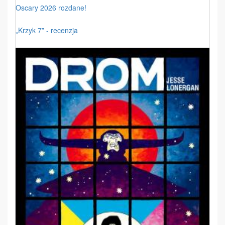
Oscary 2026 rozdane!
„Krzyk 7” - recenzja