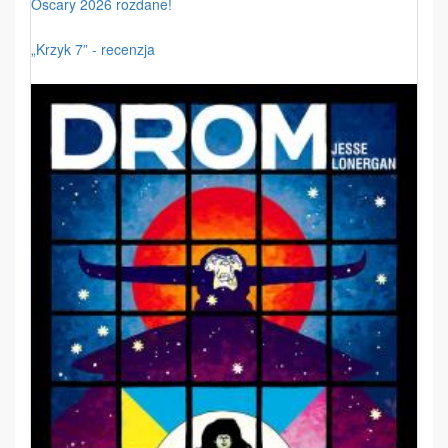
Oscary 2026 rozdane!
„Krzyk 7” - recenzja