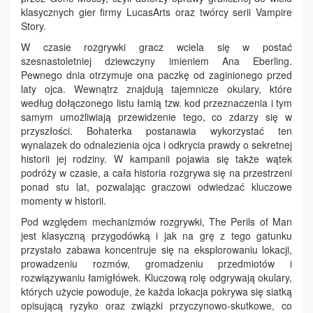
klasycznych gier firmy LucasArts oraz twórcy serii Vampire
Story.
W czasie rozgrywki gracz wciela się w postać
szesnastoletniej dziewczyny imieniem Ana Eberling.
Pewnego dnia otrzymuje ona paczkę od zaginionego przed
laty ojca. Wewnątrz znajdują tajemnicze okulary, które
według dołączonego listu łamią tzw. kod przeznaczenia i tym
samym umożliwiają przewidzenie tego, co zdarzy się w
przyszłości. Bohaterka postanawia wykorzystać ten
wynalazek do odnalezienia ojca i odkrycia prawdy o sekretnej
historii jej rodziny. W kampanii pojawia się także wątek
podróży w czasie, a cała historia rozgrywa się na przestrzeni
ponad stu lat, pozwalając graczowi odwiedzać kluczowe
momenty w historii.
Pod względem mechanizmów rozgrywki, The Perils of Man
jest klasyczną przygodówką i jak na grę z tego gatunku
przystało zabawa koncentruje się na eksplorowaniu lokacji,
prowadzeniu rozmów, gromadzeniu przedmiotów i
rozwiązywaniu łamigłówek. Kluczową rolę odgrywają okulary,
których użycie powoduje, że każda lokacja pokrywa się siatką
opisującą ryzyko oraz związki przyczynowo-skutkowe, co