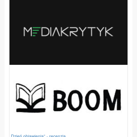
„Dzień objawienia” - recenzja