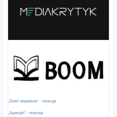
„Dzień objawienia” - recenzja
„Supergirl” - recenzja