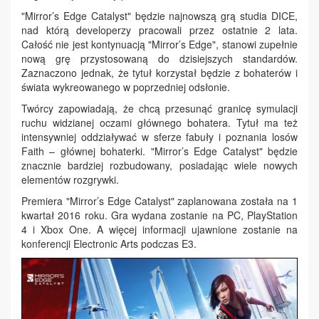
"Mirror’s Edge Catalyst" będzie najnowszą grą studia DICE,
nad którą developerzy pracowali przez ostatnie 2 lata.
Całość nie jest kontynuacją "Mirror’s Edge", stanowi zupełnie
nową grę przystosowaną do dzisiejszych standardów.
Zaznaczono jednak, że tytuł korzystał będzie z bohaterów i
świata wykreowanego w poprzedniej odsłonie.
Twórcy zapowiadają, że chcą przesunąć granicę symulacji
ruchu widzianej oczami głównego bohatera. Tytuł ma też
intensywniej oddziaływać w sferze fabuły i poznania losów
Faith – głównej bohaterki. "Mirror’s Edge Catalyst" będzie
znacznie bardziej rozbudowany, posiadając wiele nowych
elementów rozgrywki.
Premiera "Mirror’s Edge Catalyst" zaplanowana została na 1
kwartał 2016 roku. Gra wydana zostanie na PC, PlayStation
4 i Xbox One. A więcej informacji ujawnione zostanie na
konferencji Electronic Arts podczas E3.