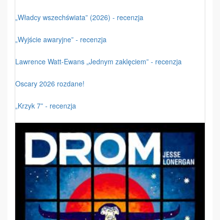
„Władcy wszechświata” (2026) - recenzja
„Wyjście awaryjne” - recenzja
Lawrence Watt-Ewans „Jednym zaklęciem” - recenzja
Oscary 2026 rozdane!
„Krzyk 7” - recenzja