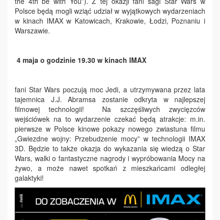
the 4th be with You”). Z tej okazji fani sagi Star Wars w
Polsce będą mogli wziąć udział w wyjątkowych wydarzeniach
w kinach IMAX w Katowicach, Krakowie, Łodzi, Poznaniu i
Warszawie.
4 maja o godzinie 19.30 w kinach IMAX
fani Star Wars poczują moc Jedi, a utrzymywana przez lata
tajemnica J.J. Abramsa zostanie odkryta w najlepszej
filmowej technologii! Na szczęśliwych zwycięzców
wejściówek na to wydarzenie czekać będą atrakcje: m.in.
pierwsze w Polsce kinowe pokazy nowego zwiastuna filmu
„Gwiezdne wojny: Przebudzenie mocy” w technologii IMAX
3D. Będzie to także okazja do wykazania się wiedzą o Star
Wars, walki o fantastyczne nagrody i wypróbowania Mocy na
żywo, a może nawet spotkań z mieszkańcami odległej
galaktyki!