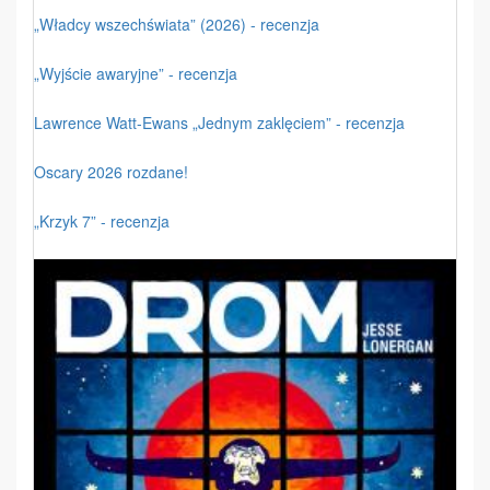
„Władcy wszechświata” (2026) - recenzja
„Wyjście awaryjne” - recenzja
Lawrence Watt-Ewans „Jednym zaklęciem” - recenzja
Oscary 2026 rozdane!
„Krzyk 7” - recenzja