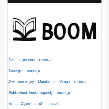
„Dzień objawienia” - recenzja
„Supergirl” - recenzja
„Gwiezdne wojny”: „Mandalorian i Grogu” - recenzja
„Robin Hood: Koniec legendy” - recenzja
„Avatar: Ogień i popiół” - recenzja