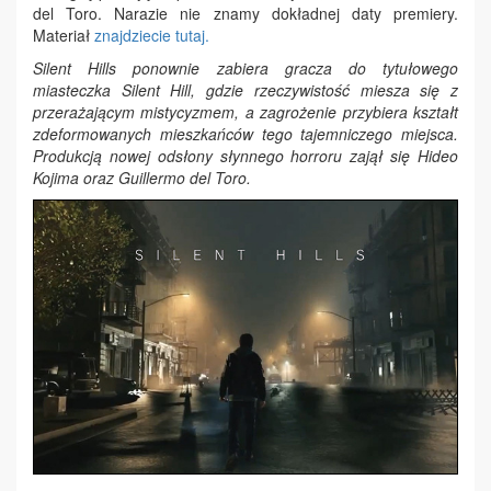
del Toro. Narazie nie znamy dokładnej daty premiery.
Materiał
znajdziecie tutaj.
Silent Hills ponownie zabiera gracza do tytułowego
miasteczka Silent Hill, gdzie rzeczywistość miesza się z
przerażającym mistycyzmem, a zagrożenie przybiera kształt
zdeformowanych mieszkańców tego tajemniczego miejsca.
Produkcją nowej odsłony słynnego horroru zajął się Hideo
Kojima oraz Guillermo del Toro.