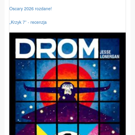
Oscary 2026 rozdane!
„Krzyk 7” - recenzja