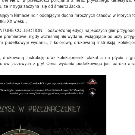
del Nero, w przeszłości policjanta a teraz prywatnego detektywa. 
ko, że intryga zaczyna się od śmierci Jacka…
jącym klimacie noir oddającym ducha mrocznych czasów, w których to
zątku XX wieku…
ENTURE COLLECTION – odświeżonej edycji najlepszych gier przygod
ecie premierowe, nigdy wcześniej nie wydane, wciągające po uszy przy
kim pudełkowym wydaniu, z kolorową, drukowaną instrukcją, kolekcjo
 drukowaną instrukcję oraz kolekcjonerski plakat a na płycie z gr
worów jazzowych z gry! Cena wydania pudełkowego jest bardzo atra