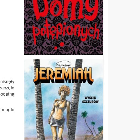
zniknęły
zaczęło
 podatną
ak mogło