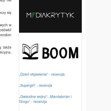
Aby nie
czy się
owych w
godówki!
nerskim
ą także
kcyjna,
„Dzień objawienia” - recenzja
„Supergirl” - recenzja
„Gwiezdne wojny”: „Mandalorian i
Grogu” - recenzja