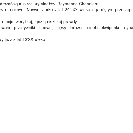
wórczością mistrza kryminałów, Raymonda Chandlera!
ę w mrocznym Nowym Jorku z lat 30’ XX wieku ogarniętym przestępc
formacje, weryfikuj, łącz i poszukuj prawdy…
sowane przerywniki filmowe, trójwymiarowe modele ekwipunku, dyn
y jazz z lat 30’XX wieku