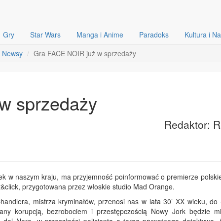
Gry
Star Wars
Manga i Anime
Paradoks
Kultura i N
Newsy
Gra FACE NOIR już w sprzedaży
w sprzedaży
Redaktor: 
wek w naszym kraju, ma przyjemność poinformować o premierze polskiej
nt&click, przygotowana przez włoskie studio Mad Orange.
andlera, mistrza kryminałów, przenosi nas w lata 30’ XX wieku, do
any korupcją, bezrobociem i przestępczością Nowy Jork będzie m