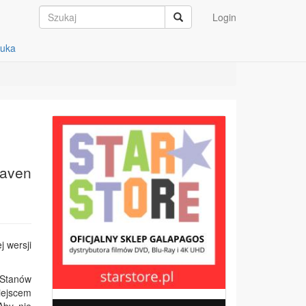
Login
auka
Raven
 wersji
 Stanów
iejscem