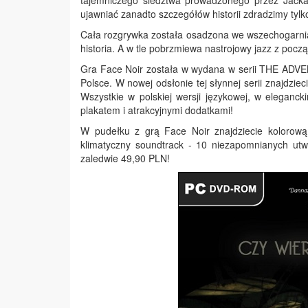
tajemniczego śledztwa prowadzonego przez Jacka 
ujawniać zanadto szczegółów historii zdradzimy tyl
Cała rozgrywka została osadzona we wszechogarnia
historia. A w tle pobrzmiewa nastrojowy jazz z poc
Gra Face Noir została w wydana w serii THE ADV
Polsce. W nowej odsłonie tej słynnej serii znajdzi
Wszystkie w polskiej wersji językowej, w eleganc
plakatem i atrakcyjnymi dodatkami!
W pudełku z grą Face Noir znajdziecie kolorową,
klimatyczny soundtrack - 10 niezapomnianych ut
zaledwie 49,90 PLN!