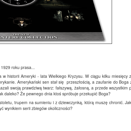
 1929 roku prasa...
 w historii Ameryki - lata Wielkiego Kryzysu. W ciągu kilku miesięcy 
erykanie. Amerykański sen stał się przeszłością, a zaufanie do Boga 
okazali swoją prawdziwą twarz: fałszywą, żałosną, a przede wszystkim
 tak daleko? Że pewnego dnia ktoś spróbuje przekupić Boga?
istoletu, trupem na sumieniu i z dziewczynką, którą muszę chronić. J
ć wynikiem serii zbiegów okoliczności?