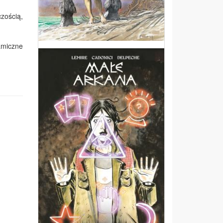
zością,
amiczne