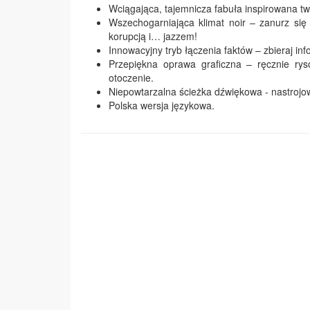
Wciągająca, tajemnicza fabuła inspirowana t
Wszechogarniająca klimat noir – zanurz si
korupcją i… jazzem!
Innowacyjny tryb łączenia faktów – zbieraj in
Przepiękna oprawa graficzna – ręcznie ry
otoczenie.
Niepowtarzalna ścieżka dźwiękowa - nastrojow
Polska wersja językowa.