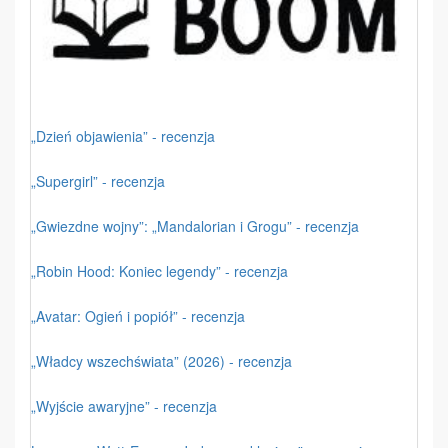
„Dzień objawienia” - recenzja
„Supergirl” - recenzja
„Gwiezdne wojny”: „Mandalorian i Grogu” - recenzja
„Robin Hood: Koniec legendy” - recenzja
„Avatar: Ogień i popiół” - recenzja
„Władcy wszechświata” (2026) - recenzja
„Wyjście awaryjne” - recenzja