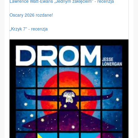
Lawrence Watt-Ewans „Jednym zaklęciem” - recenzja
Oscary 2026 rozdane!
„Krzyk 7” - recenzja