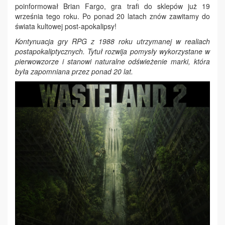
poinformował Brian Fargo, gra trafi do sklepów już 19
września tego roku. Po ponad 20 latach znów zawitamy do
świata kultowej post-apokalipsy!
Kontynuacja gry RPG z 1988 roku utrzymanej w realiach
postapokaliptycznych. Tytuł rozwija pomysły wykorzystane w
pierwowzorze i stanowi naturalne odświeżenie marki, która
była zapomniana przez ponad 20 lat.