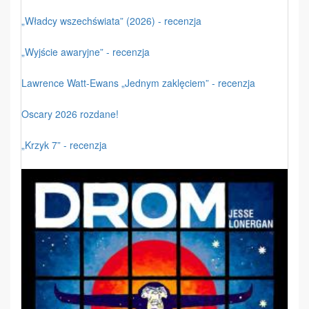
„Władcy wszechświata” (2026) - recenzja
„Wyjście awaryjne” - recenzja
Lawrence Watt-Ewans „Jednym zaklęciem” - recenzja
Oscary 2026 rozdane!
„Krzyk 7” - recenzja