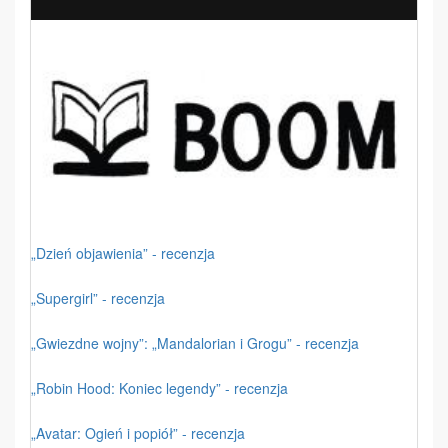
„Dzień objawienia” - recenzja
„Supergirl” - recenzja
„Gwiezdne wojny”: „Mandalorian i Grogu” - recenzja
„Robin Hood: Koniec legendy” - recenzja
„Avatar: Ogień i popiół” - recenzja