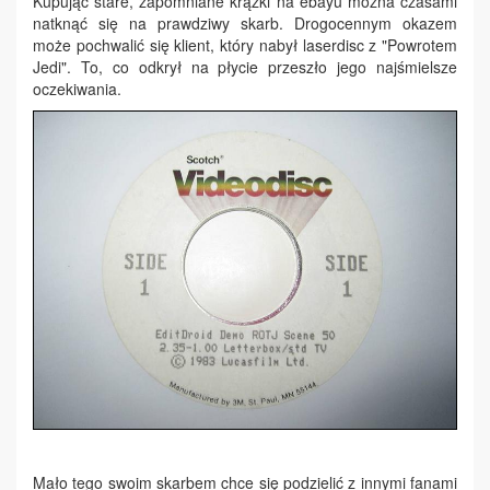
Kupując stare, zapomniane krążki na ebayu można czasami
natknąć się na prawdziwy skarb. Drogocennym okazem
może pochwalić się klient, który nabył laserdisc z "Powrotem
Jedi". To, co odkrył na płycie przeszło jego najśmielsze
oczekiwania.
Mało tego swoim skarbem chce się podzielić z innymi fanami