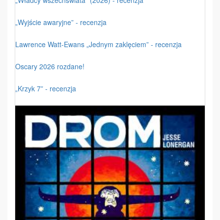
„Wyjście awaryjne” - recenzja
Lawrence Watt-Ewans „Jednym zaklęciem” - recenzja
Oscary 2026 rozdane!
„Krzyk 7” - recenzja