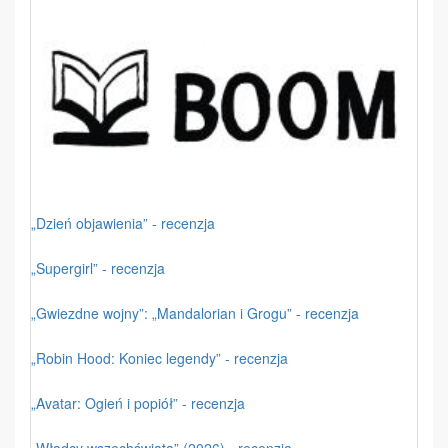
„Dzień objawienia” - recenzja
„Supergirl” - recenzja
„Gwiezdne wojny”: „Mandalorian i Grogu” - recenzja
„Robin Hood: Koniec legendy” - recenzja
„Avatar: Ogień i popiół” - recenzja
„Władcy wszechświata” (2026) - recenzja