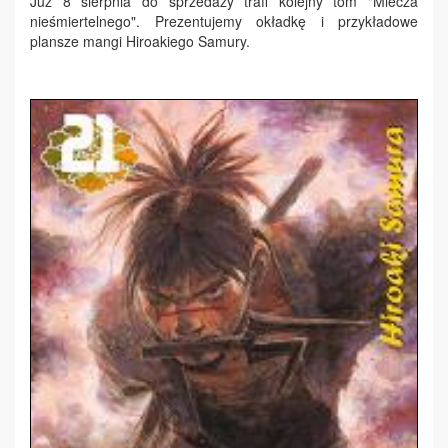
Już 8 sierpnia do sprzedaży trafi kolejny tom "Miecza
nieśmiertelnego". Prezentujemy okładkę i przykładowe
plansze mangi Hiroakiego Samury.