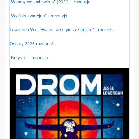
„Władcy wszechświata” (2026) - recenzja
„Wyjście awaryjne” - recenzja
Lawrence Watt-Ewans „Jednym zaklęciem” - recenzja
Oscary 2026 rozdane!
„Krzyk 7” - recenzja