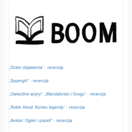
„Dzień objawienia” - recenzja
„Supergirl” - recenzja
„Gwiezdne wojny”: „Mandalorian i Grogu” - recenzja
„Robin Hood: Koniec legendy” - recenzja
„Avatar: Ogień i popiół” - recenzja