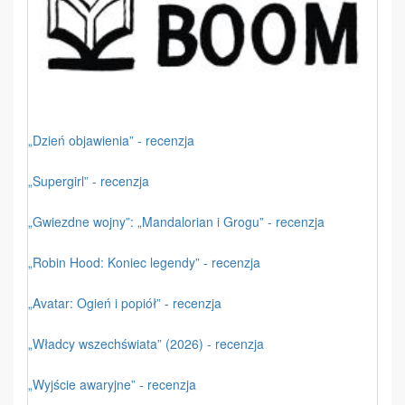
„Dzień objawienia” - recenzja
„Supergirl” - recenzja
„Gwiezdne wojny”: „Mandalorian i Grogu” - recenzja
„Robin Hood: Koniec legendy” - recenzja
„Avatar: Ogień i popiół” - recenzja
„Władcy wszechświata” (2026) - recenzja
„Wyjście awaryjne” - recenzja