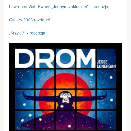
Lawrence Watt-Ewans „Jednym zaklęciem” - recenzja
Oscary 2026 rozdane!
„Krzyk 7” - recenzja