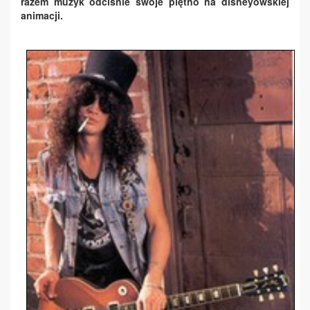
razem muzyk odciśnie swoje piętno na disneyowskiej
animacji.