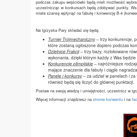
podczas zakupu wejściówki będą mieli możliwość wybrani
uczestnicząc w konkursach będą zdobywać punkty. Wszy
miała szansę wpłynąć na fabułę i konwencję B-4 (konwent
Na Igrzyska Pary składać się będą:
Turniej Trójmechaniczny
– trzy konkurencje, p
które zostaną ogłoszone dopiero podczas ko
Dzielnice Frakcji
– trzy bazy, rozlokowane rów
wykonania, dzięki którym każdy z Was będzie m
Konkurencje olimpijskie
– najróżniejsze rodzaj
mające znaczenie dla fabuły i ciągle nagradz
Panele i konkursy
– za udział w panelach i za 
również będą się liczyć do głównej punktacji.
Postaw na swoją wiedzę i umiejętności, uczestnicz w igr
Więcej informacji znajdziesz na
stronie konwentu
i na
fa