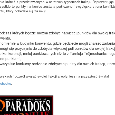
a którejś z przedstawianych w ostatnich tygodniach frakcji. Reprezentując f
stkie te punkty na koniec zostaną podliczone i zwycięska strona konflikt
u, który odbędzie się za rok)!
odczas których będzie można zdobyć najwięcej punktów dla swojej frakc
nwentu,
nomiernie w budynku konwentu, gdzie będziecie mogli znaleźć zadania
ógł się przyczynić do zdobycia większej puli punktów dla swojej frakcj
e konkurencji, mniej punktowanych niż te z Turnieju Trójmechanicznego
ane punktami,
wszystkie konkursy będziecie zdobywać punkty dla swoich frakcji, które
zyskach i pozwól wygrać swojej frakcji a wpłyniesz na przyszłość świata!
cebooku
.