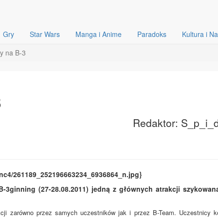
Gry
Star Wars
Manga i Anime
Paradoks
Kultura i N
ry na B-3
3
Redaktor: S_p_i_
ak-snc4/261189_252196663234_6936864_n.jpg}
-3ginning (27-28.08.2011) jedną z głównych atrakcji szykowan
kcji zarówno przez samych uczestników jak i przez B-Team. Uczestnicy 