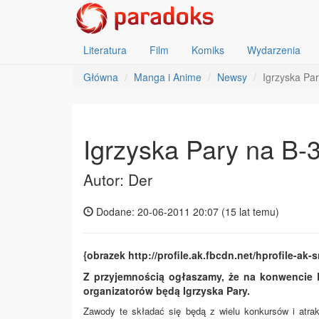
Literatura
Film
Komiks
Wydarzenia
Główna
Manga i Anime
Newsy
Igrzyska Pa
Igrzyska Pary na B-
Autor: Der
Dodane: 20-06-2011 20:07 (
15 lat temu
)
{obrazek http://profile.ak.fbcdn.net/hprofile-
Z przyjemnością ogłaszamy, że na konwencie B
organizatorów będą Igrzyska Pary.
Zawody te składać się będą z wielu konkursów i atra