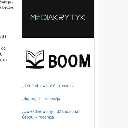
rakcję i
u będzie
ji i
 do
i,
, ale
„Dzień objawienia” - recenzja
„Supergirl” - recenzja
„Gwiezdne wojny”: „Mandalorian i
Grogu” - recenzja