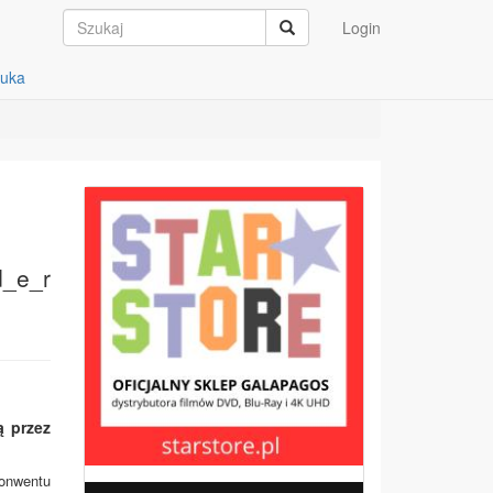
Login
auka
d_e_r
ą przez
konwentu