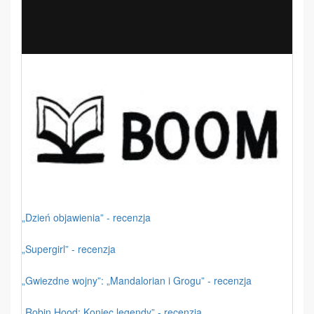
„Dzień objawienia” - recenzja
„Supergirl” - recenzja
„Gwiezdne wojny”: „Mandalorian i Grogu” - recenzja
„Robin Hood: Koniec legendy” - recenzja