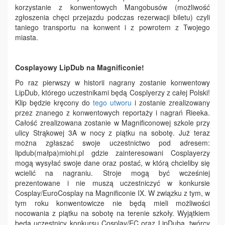
korzystanie z konwentowych Mangobusów (możliwość
zgłoszenia chęci przejazdu podczas rezerwacji biletu) czyli
taniego transportu na konwent i z powrotem z Twojego
miasta.
Cosplayowy LipDub na Magnificonie!
Po raz pierwszy w historii nagrany zostanie konwentowy
LipDub, którego uczestnikami będą Cosplyerzy z całej Polski!
Klip będzie kręcony do
tego utworu
i zostanie zrealizowany
przez znanego z konwentowych reportaży i nagrań Rieeka.
Całość zrealizowana zostanie w Magnificonowej szkole przy
ulicy Strąkowej 3A w nocy z piątku na sobotę. Już teraz
można zgłaszać swoje uczestnictwo pod adresem:
lipdub(małpa)miohi.pl gdzie zainteresowani Cosplayerzy
mogą wysyłać swoje dane oraz postać, w którą chcieliby się
wcielić na nagraniu. Stroje mogą być wcześniej
prezentowane i nie muszą uczestniczyć w konkursie
Cosplay/EuroCosplay na Magnificonie IX. W związku z tym, w
tym roku konwentowicze nie będą mieli możliwości
nocowania z piątku na sobotę na terenie szkoły. Wyjątkiem
będą uczestnicy konkursu Cosplay/EC oraz LipDuba, twórcy