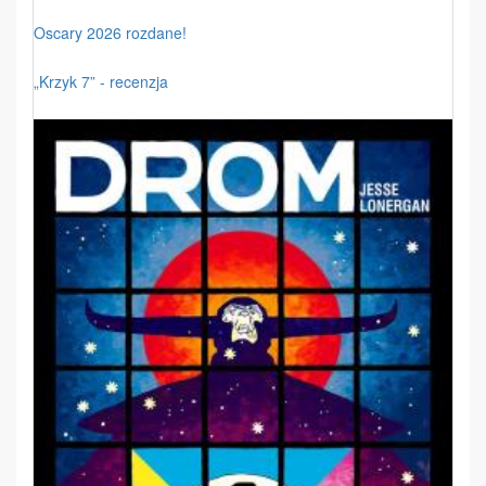
Oscary 2026 rozdane!
„Krzyk 7” - recenzja