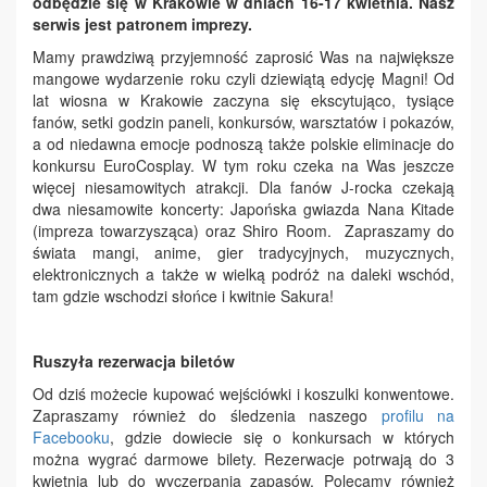
odbędzie się w Krakowie w dniach 16-17 kwietnia. Nasz
serwis jest patronem imprezy.
Mamy prawdziwą przyjemność zaprosić Was na największe
mangowe wydarzenie roku czyli dziewiątą edycję Magni! Od
lat wiosna w Krakowie zaczyna się ekscytująco, tysiące
fanów, setki godzin paneli, konkursów, warsztatów i pokazów,
a od niedawna emocje podnoszą także polskie eliminacje do
konkursu EuroCosplay. W tym roku czeka na Was jeszcze
więcej niesamowitych atrakcji. Dla fanów J-rocka czekają
dwa niesamowite koncerty: Japońska gwiazda Nana Kitade
(impreza towarzysząca) oraz Shiro Room. Zapraszamy do
świata mangi, anime, gier tradycyjnych, muzycznych,
elektronicznych a także w wielką podróż na daleki wschód,
tam gdzie wschodzi słońce i kwitnie Sakura!
Ruszyła rezerwacja biletów
Od dziś możecie kupować wejściówki i koszulki konwentowe.
Zapraszamy również do śledzenia naszego
profilu na
Facebooku
, gdzie dowiecie się o konkursach w których
można wygrać darmowe bilety. Rezerwacje potrwają do 3
kwietnia lub do wyczerpania zapasów. Polecamy również