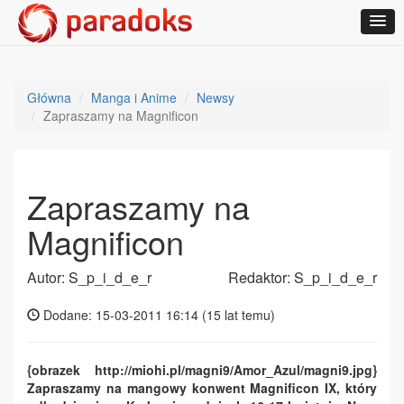
Główna
Manga i Anime
Newsy
Zapraszamy na Magnificon
Zapraszamy na
Magnificon
Autor: S_p_i_d_e_r
Redaktor: S_p_i_d_e_r
Dodane: 15-03-2011 16:14 (
15 lat temu
)
{obrazek http://miohi.pl/magni9/Amor_Azul/magni9.jpg}
Zapraszamy na mangowy konwent Magnificon IX, który