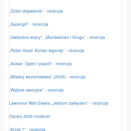
„Dzień objawienia” - recenzja
„Supergirl” - recenzja
„Gwiezdne wojny”: „Mandalorian i Grogu” - recenzja
„Robin Hood: Koniec legendy” - recenzja
„Avatar: Ogień i popiół” - recenzja
„Władcy wszechświata” (2026) - recenzja
„Wyjście awaryjne” - recenzja
Lawrence Watt-Ewans „Jednym zaklęciem” - recenzja
Oscary 2026 rozdane!
„Krzyk 7” - recenzja