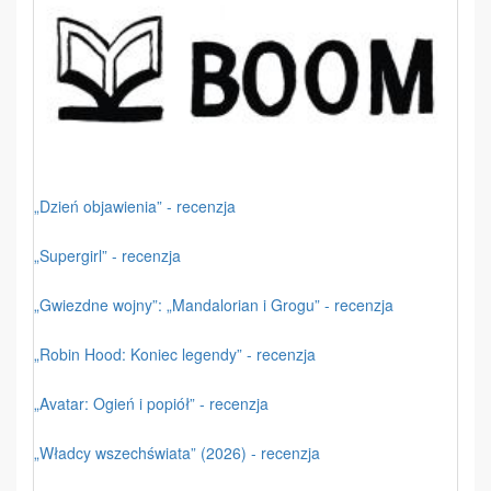
„Dzień objawienia” - recenzja
„Supergirl” - recenzja
„Gwiezdne wojny”: „Mandalorian i Grogu” - recenzja
„Robin Hood: Koniec legendy” - recenzja
„Avatar: Ogień i popiół” - recenzja
„Władcy wszechświata” (2026) - recenzja