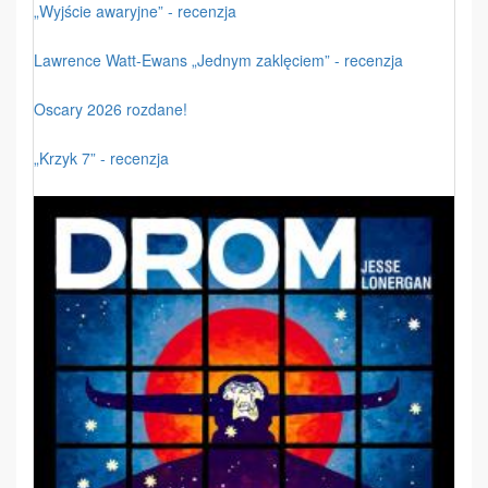
„Wyjście awaryjne” - recenzja
Lawrence Watt-Ewans „Jednym zaklęciem” - recenzja
Oscary 2026 rozdane!
„Krzyk 7” - recenzja