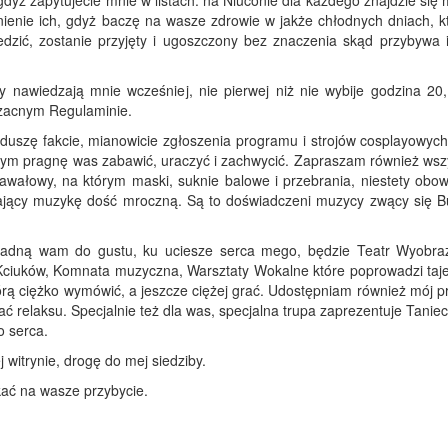
yż zapytujecie mnie w listach: na Niuconie dla każdego znajdzie się 
nienie ich, gdyż baczę na wasze zdrowie w jakże chłodnych dniach, kt
dzić, zostanie przyjęty i ugoszczony bez znaczenia skąd przybywa 
y nawiedzają mnie wcześniej, nie pierwej niż nie wybije godzina 20,
 zacnym Regulaminie.
szę fakcie, mianowicie zgłoszenia programu i strojów cosplayowych 
czym pragnę was zabawić, uraczyć i zachwycić. Zapraszam również wszy
awałowy, na którym maski, suknie balowe i przebrania, niestety obow
grający muzykę dość mroczną. Są to doświadczeni muzycy zwący się B
zypadną wam do gustu, ku uciesze serca mego, będzie Teatr Wyobra
 Kciuków, Komnata muzyczna, Warsztaty Wokalne które poprowadzi taj
tórą ciężko wymówić, a jeszcze ciężej grać. Udostępniam również mój 
ć relaksu. Specjalnie też dla was, specjalna trupa zaprezentuje Tanie
 serca.
witrynie, drogę do mej siedziby.
ekać na wasze przybycie.