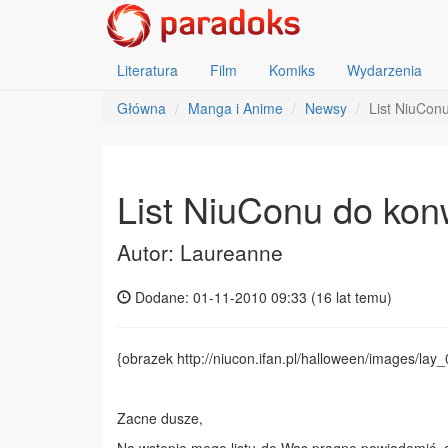
Literatura
Film
Komiks
Wydarzenia
Główna
Manga i Anime
Newsy
List NiuCon
List NiuConu do ko
Autor: Laureanne
Dodane: 01-11-2010 09:33 (
16 lat temu
)
{obrazek http://niucon.ifan.pl/halloween/images/lay_
Zacne dusze,