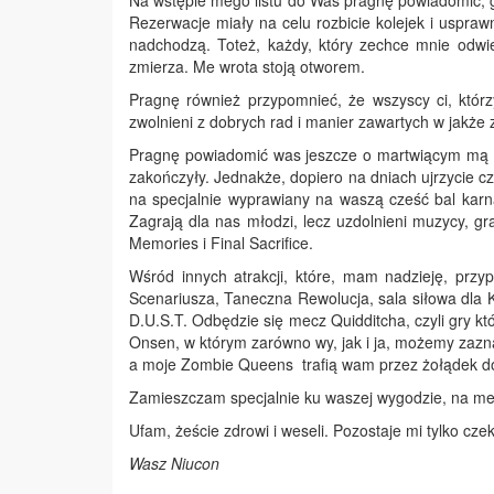
Na wstępie mego listu do Was pragnę powiadomić, gd
Rezerwacje miały na celu rozbicie kolejek i uspraw
nadchodzą. Toteż, każdy, który zechce mnie odwie
zmierza. Me wrota stoją otworem.
Pragnę również przypomnieć, że wszyscy ci, którz
zwolnieni z dobrych rad i manier zawartych w jakże
Pragnę powiadomić was jeszcze o martwiącym mą du
zakończyły. Jednakże, dopiero na dniach ujrzycie 
na specjalnie wyprawiany na waszą cześć bal karn
Zagrają dla nas młodzi, lecz uzdolnieni muzycy, 
Memories i Final Sacrifice.
Wśród innych atrakcji, które, mam nadzieję, pr
Scenariusza, Taneczna Rewolucja, sala siłowa dla
D.U.S.T. Odbędzie się mecz Quidditcha, czyli gry k
Onsen, w którym zarówno wy, jak i ja, możemy zazna
a moje Zombie Queens trafią wam przez żołądek do
Zamieszczam specjalnie ku waszej wygodzie, na mej 
Ufam, żeście zdrowi i weseli. Pozostaje mi tylko cz
Wasz Niucon