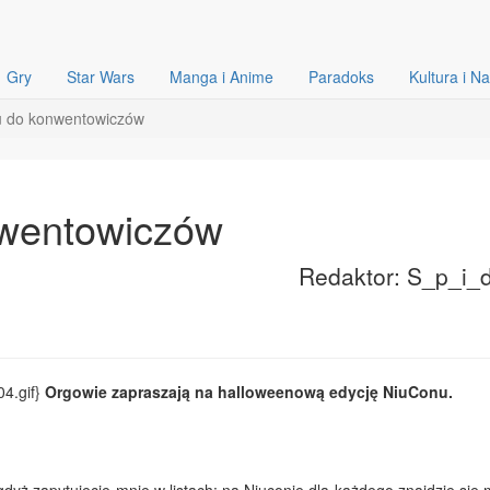
Gry
Star Wars
Manga i Anime
Paradoks
Kultura i N
u do konwentowiczów
nwentowiczów
Redaktor: S_p_i_
04.gif}
Orgowie zapraszają na halloweenową edycję NiuConu.