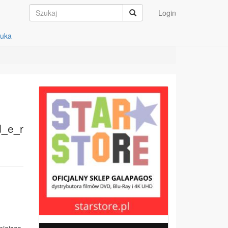
Login
auka
d_e_r