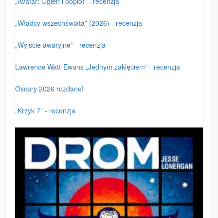
„Avatar: Ogień i popiół” - recenzja
„Władcy wszechświata” (2026) - recenzja
„Wyjście awaryjne” - recenzja
Lawrence Watt-Ewans „Jednym zaklęciem” - recenzja
Oscary 2026 rozdane!
„Krzyk 7” - recenzja