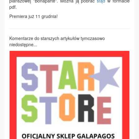
planszowej "Bonaparte". Można ją pobrać
stąd
w formacie
pdf.
Premiera już 11 grudnia!
Komentarze do starszych artykułów tymczasowo
niedostępne...