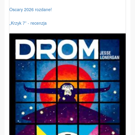
Oscary 2026 rozdane!
„Krzyk 7” - recenzja