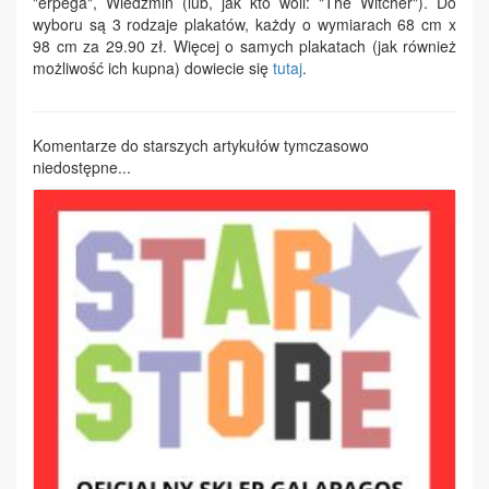
"erpega", Wiedźmin (lub, jak kto woli: "The Witcher"). Do
wyboru są 3 rodzaje plakatów, każdy o wymiarach 68 cm x
98 cm za 29.90 zł. Więcej o samych plakatach (jak również
możliwość ich kupna) dowiecie się
tutaj
.
Komentarze do starszych artykułów tymczasowo
niedostępne...