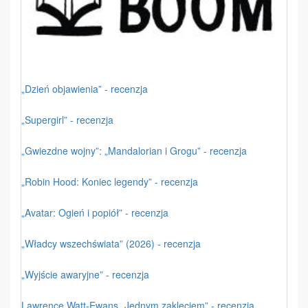
„Dzień objawienia” - recenzja
„Supergirl” - recenzja
„Gwiezdne wojny”: „Mandalorian i Grogu” - recenzja
„Robin Hood: Koniec legendy” - recenzja
„Avatar: Ogień i popiół” - recenzja
„Władcy wszechświata” (2026) - recenzja
„Wyjście awaryjne” - recenzja
Lawrence Watt-Ewans „Jednym zaklęciem” - recenzja