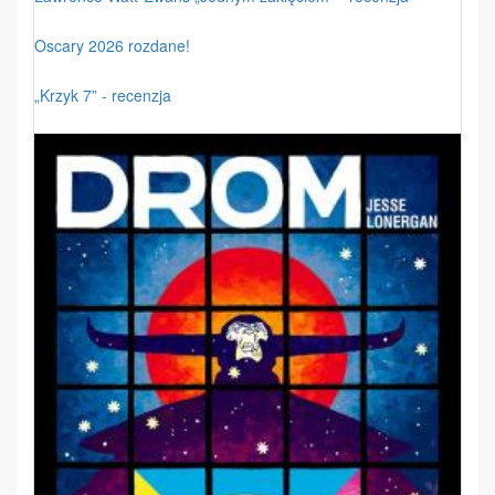
Oscary 2026 rozdane!
„Krzyk 7” - recenzja