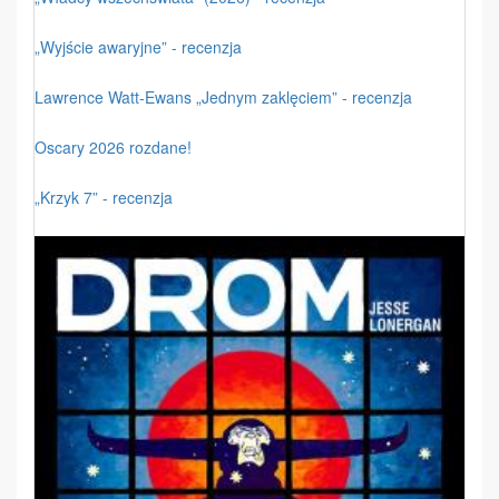
„Wyjście awaryjne” - recenzja
Lawrence Watt-Ewans „Jednym zaklęciem” - recenzja
Oscary 2026 rozdane!
„Krzyk 7” - recenzja