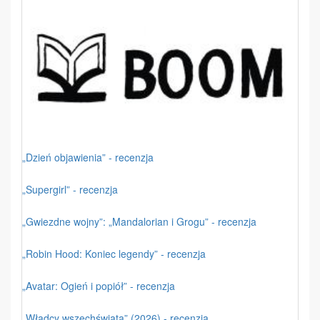
„Dzień objawienia” - recenzja
„Supergirl” - recenzja
„Gwiezdne wojny”: „Mandalorian i Grogu” - recenzja
„Robin Hood: Koniec legendy” - recenzja
„Avatar: Ogień i popiół” - recenzja
„Władcy wszechświata” (2026) - recenzja