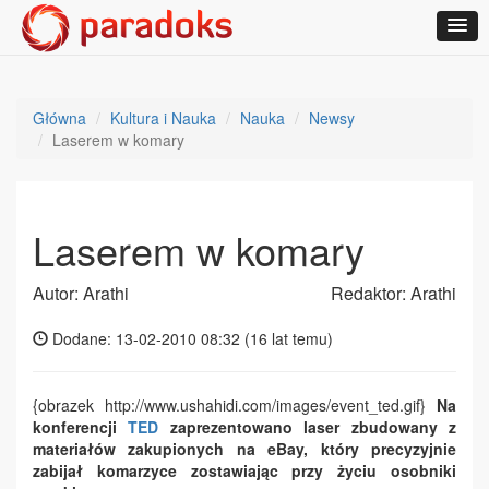
Główna
Kultura i Nauka
Nauka
Newsy
Laserem w komary
Laserem w komary
Autor: Arathi
Redaktor: Arathi
Dodane: 13-02-2010 08:32 (
16 lat temu
)
{obrazek http://www.ushahidi.com/images/event_ted.gif}
Na
konferencji
TED
zaprezentowano laser zbudowany z
materiałów zakupionych na eBay, który precyzyjnie
zabijał komarzyce zostawiając przy życiu osobniki