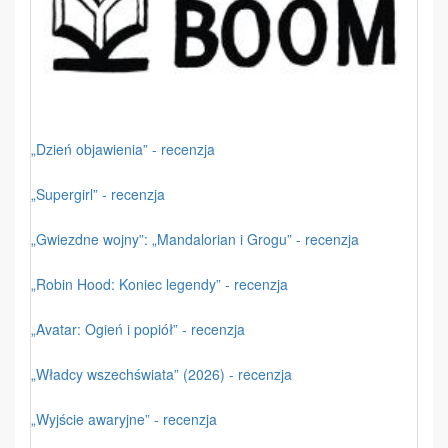
„Dzień objawienia” - recenzja
„Supergirl” - recenzja
„Gwiezdne wojny”: „Mandalorian i Grogu” - recenzja
„Robin Hood: Koniec legendy” - recenzja
„Avatar: Ogień i popiół” - recenzja
„Władcy wszechświata” (2026) - recenzja
„Wyjście awaryjne” - recenzja