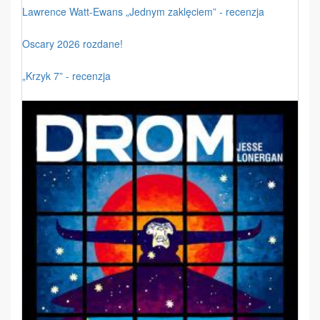
Lawrence Watt-Ewans „Jednym zaklęciem” - recenzja
Oscary 2026 rozdane!
„Krzyk 7” - recenzja