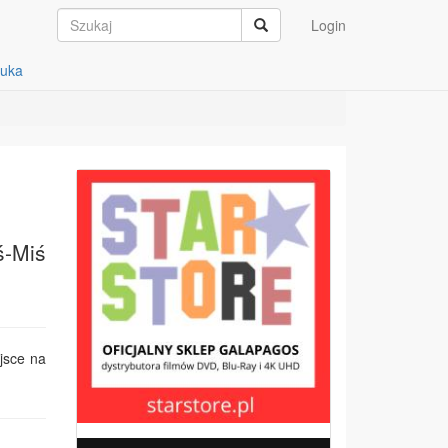
Login
auka
ś-Miś
jsce na