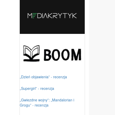
„Dzień objawienia” - recenzja
„Supergirl” - recenzja
„Gwiezdne wojny”: „Mandalorian i
Grogu” - recenzja