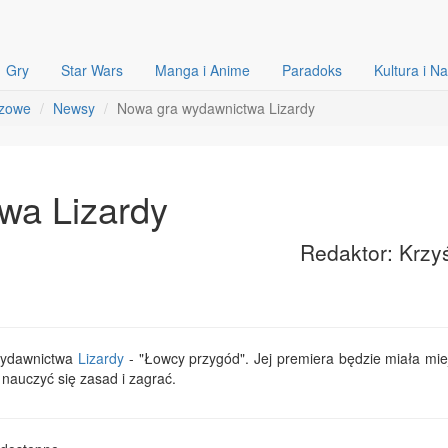
Gry
Star Wars
Manga i Anime
Paradoks
Kultura i N
szowe
Newsy
Nowa gra wydawnictwa Lizardy
wa Lizardy
Redaktor: Krzy
 wydawnictwa
Lizardy
- "Łowcy przygód". Jej premiera będzie miała mie
 nauczyć się zasad i zagrać.