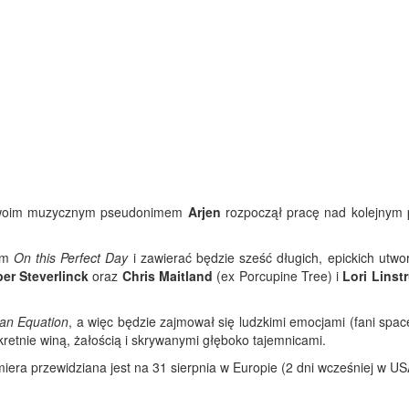
oim muzycznym pseudonimem
Arjen
rozpoczął pracę nad kolejnym
um
On this Perfect Day
i zawierać będzie sześć długich, epickich utwo
er Steverlinck
oraz
Chris Maitland
(ex Porcupine Tree) i
Lori Linst
n Equation
, a więc będzie zajmował się ludzkimi emocjami (fani spa
retnie winą, żałością i skrywanymi głęboko tajemnicami.
iera przewidziana jest na 31 sierpnia w Europie (2 dni wcześniej w US