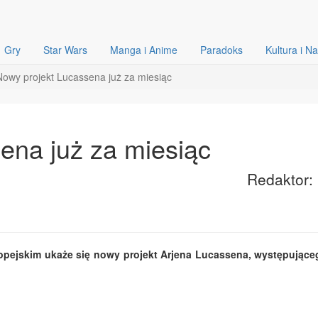
Gry
Star Wars
Manga i Anime
Paradoks
Kultura i N
Nowy projekt Lucassena już za miesiąc
ena już za miesiąc
Redaktor: 
uropejskim ukaże się nowy projekt Arjena Lucassena, występując