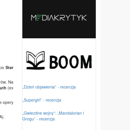
 po
Star
rów. Na
„Dzień objawienia” - recenzja
ruth
(ex
„Supergirl” - recenzja
ce-opery
„Gwiezdne wojny”: „Mandalorian i
A).
Grogu” - recenzja