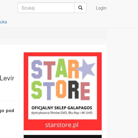
Login
auka
Levir
ego pod