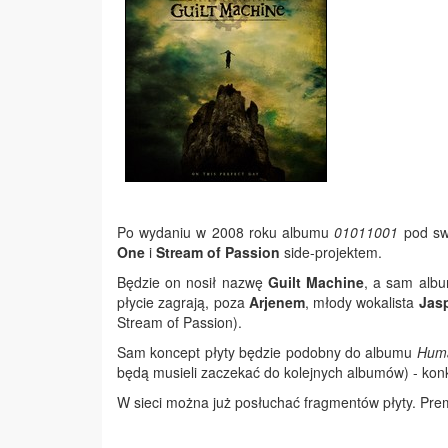
Po wydaniu w 2008 roku albumu
01011001
pod sw
One
i
Stream of Passion
side-projektem.
Będzie on nosił nazwę
Guilt Machine
, a sam alb
płycie zagrają, poza
Arjenem
, młody wokalista
Jasp
Stream of Passion).
Sam koncept płyty będzie podobny do albumu
Huma
będą musieli zaczekać do kolejnych albumów) - konk
W sieci można już posłuchać fragmentów płyty. Prem