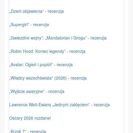
„Dzień objawienia” - recenzja
„Supergirl” - recenzja
„Gwiezdne wojny”: „Mandalorian i Grogu” - recenzja
„Robin Hood: Koniec legendy” - recenzja
„Avatar: Ogień i popiół” - recenzja
„Władcy wszechświata” (2026) - recenzja
„Wyjście awaryjne” - recenzja
Lawrence Watt-Ewans „Jednym zaklęciem” - recenzja
Oscary 2026 rozdane!
„Krzyk 7” - recenzja