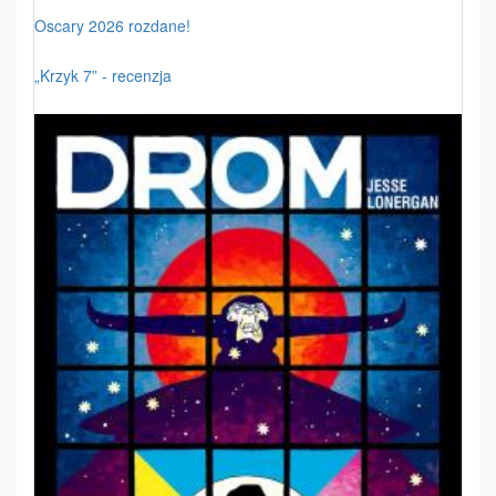
Oscary 2026 rozdane!
„Krzyk 7” - recenzja