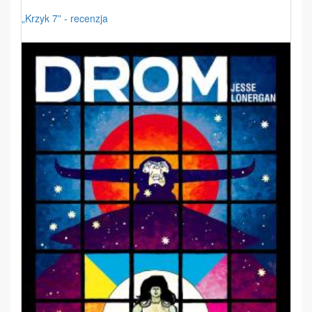
„Krzyk 7” - recenzja