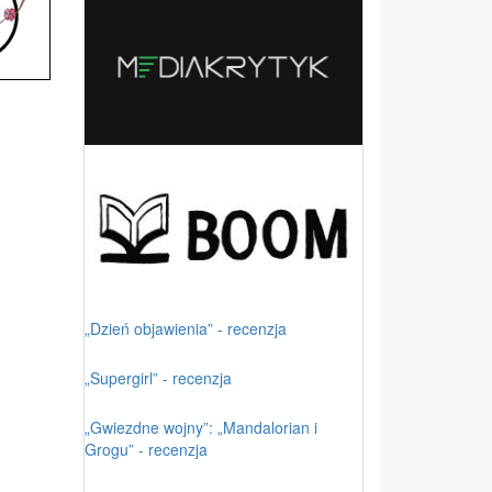
„Dzień objawienia” - recenzja
„Supergirl” - recenzja
„Gwiezdne wojny”: „Mandalorian i
Grogu” - recenzja