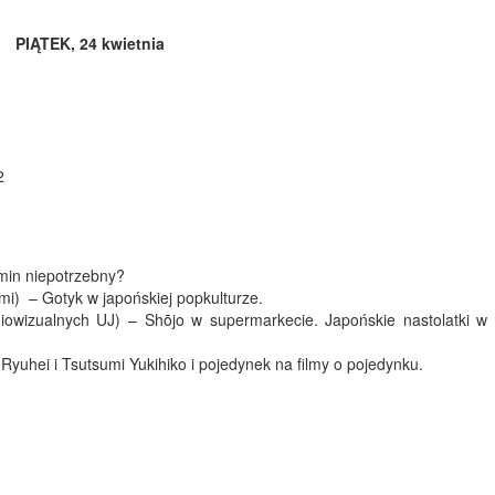
PIĄTEK, 24 kwietnia
2
min niepotrzebny?
) – Gotyk w japońskiej popkulturze.
iowizualnych UJ) – Shōjo w supermarkecie. Japońskie nastolatki w 
uhei i Tsutsumi Yukihiko i pojedynek na filmy o pojedynku.