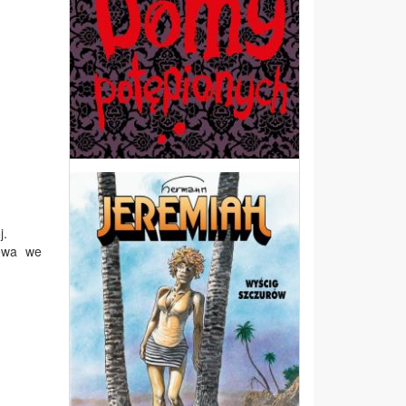
j.
dowa we