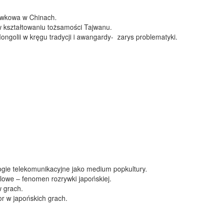
ywkowa w Chinach.
 kształtowaniu tożsamości Tajwanu.
golii w kręgu tradycji i awangardy- zarys problematyki.
gie telekomunikacyjne jako medium popkultury.
we – fenomen rozrywki japońskiej.
 grach.
r w japońskich grach.