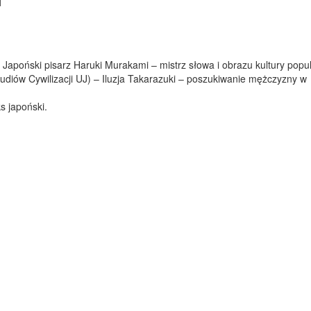
1
Japoński pisarz Haruki Murakami – mistrz słowa i obrazu kultury popul
iów Cywilizacji UJ) – Iluzja Takarazuki – poszukiwanie mężczyzny w
s japoński.