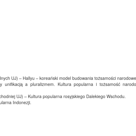
alnych UJ) – Hallyu – koreański model budowania tożsamości narodowe
 unifikacją a pluralizmem. Kultura popularna i tożsamość naro
schodniej UJ) – Kultura popularna rosyjskiego Dalekiego Wschodu.
larna Indonezji.