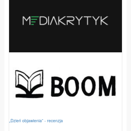
„Dzień objawienia” - recenzja