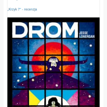
„Krzyk 7” - recenzja