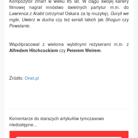
Kompozytor zmarł w wieku 85 lat. W ciągu swojej kariery
filmowej nagrał mnóstwo świetnych partytur m.in. do
Lawrenca z Arabii
(otrzymał Oskara za tę muzykę),
Goryli we
mgle
,
Uwierz w ducha
czy też seriali takich jak
Shogun
czy
Powstanie
.
Współpracował z wieloma wybitnymi reżyserami m.in. z
Alfredem Hitchcockiem
czy
Peterem Weirem
.
Źródło:
Onet.pl
Komentarze do starszych artykułów tymczasowo
niedostępne...