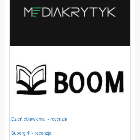
„Dzień objawienia” - recenzja
„Supergirl” - recenzja