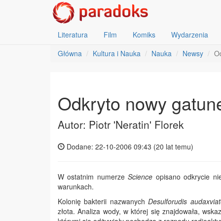
Literatura
Film
Komiks
Wydarzenia
Główna
Kultura i Nauka
Nauka
Newsy
Od
Odkryto nowy gatune
Autor: Piotr 'Neratin' Florek
Dodane: 22-10-2006 09:43 (
20 lat temu
)
W ostatnim numerze
Science
opisano odkrycie nie
warunkach.
Kolonię bakterii nazwanych
Desulforudis audaxviat
złota. Analiza wody, w której się znajdowała, wskazu