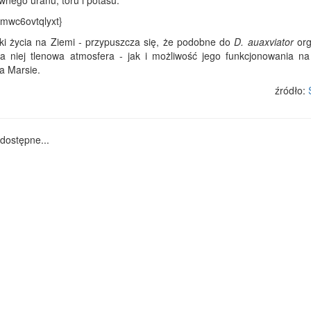
wnego uranu, toru i potasu.
jimwc6ovtqlyxt}
ki życia na Ziemi - przypuszcza się, że podobne do
D. auaxviator
org
a niej tlenowa atmosfera - jak i możliwość jego funkcjonowania na
a Marsie.
źródło:
dostępne...