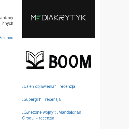
anizmy
 innych
Science
„Dzień objawienia” - recenzja
„Supergirl” - recenzja
„Gwiezdne wojny”: „Mandalorian i
Grogu” - recenzja