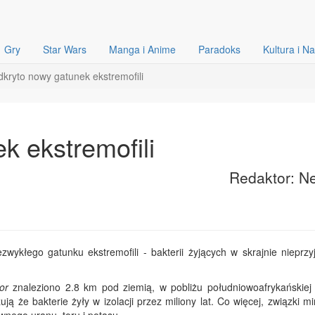
Gry
Star Wars
Manga i Anime
Paradoks
Kultura i N
kryto nowy gatunek ekstremofili
k ekstremofili
Redaktor: Ne
zwykłego gatunku ekstremofili - bakterii żyjących w skrajnie nieprzy
or
znaleziono 2.8 km pod ziemią, w pobliżu południowoafrykańskiej 
ją że bakterie żyły w izolacji przez miliony lat. Co więcej, związki m