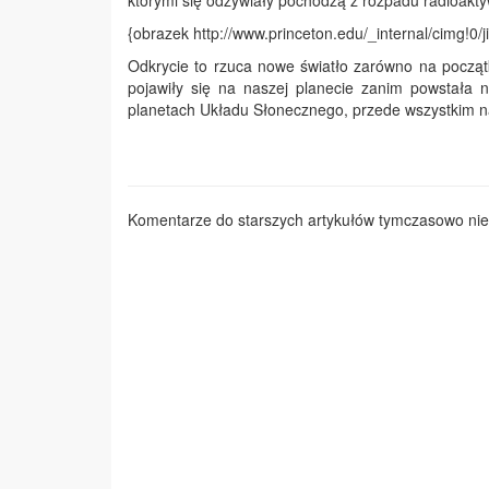
którymi się odżywiały pochodzą z rozpadu radioakty
{obrazek http://www.princeton.edu/_internal/cimg!0/
Odkrycie to rzuca nowe światło zarówno na począt
pojawiły się na naszej planecie zanim powstała n
planetach Układu Słonecznego, przede wszystkim n
Komentarze do starszych artykułów tymczasowo nie