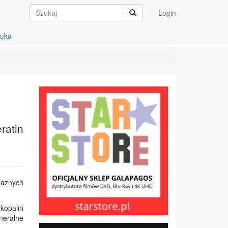
Login
auka
ratin
jaznych
kopalni
ineralne