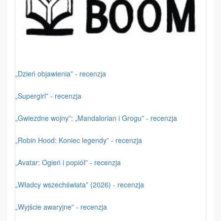
„Dzień objawienia” - recenzja
„Supergirl” - recenzja
„Gwiezdne wojny”: „Mandalorian i Grogu” - recenzja
„Robin Hood: Koniec legendy” - recenzja
„Avatar: Ogień i popiół” - recenzja
„Władcy wszechświata” (2026) - recenzja
„Wyjście awaryjne” - recenzja