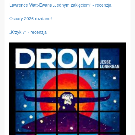
Lawrence Watt-Ewans „Jednym zaklęciem” - recenzja
Oscary 2026 rozdane!
„Krzyk 7” - recenzja