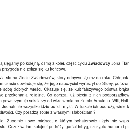
lą sięgamy po kolejną, ósmą z kolei, część cyklu
Zwiadowcy
Jona Fla
 przygoda nie zbliża się ku końcowi.
jawia się na Zlocie Zwiadowców, który odbywa się raz do roku. Chłopa
m czasie dowiaduje się, że jego nauczyciel wyruszył do Sisley, położ
e sobą dobrych wieści. Okazuje się, że kult fałszywego bóstwa błąka
we przekonania religijne. Co gorsza, już pięciu z nich podporządkow
o powstrzymuje sekciarzy od wkroczenia na ziemie Araulenu. Will, Halt
Jednak nie wszystko idzie po ich myśli. W trakcie ich podróży, wiele 
pliwości. Czy poradzą sobie z własnymi słabościami?
e. Zupełnie nowe miejsce, o którym bohaterowie nigdy nie wspo
tu. Oczekiwałam kolejnej podróży, garści intryg, szczyptę humoru i 