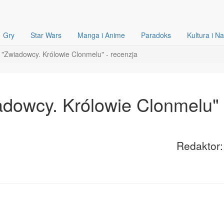
Gry
Star Wars
Manga i Anime
Paradoks
Kultura i N
"Zwiadowcy. Królowie Clonmelu" - recenzja
dowcy. Królowie Clonmelu" 
Redaktor: