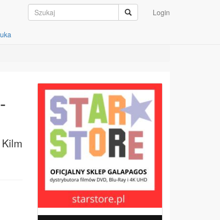
Login
auka
-
 Kilm