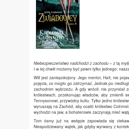
Niebezpieczeństwo nadchodzi z zachodu
– z tą myś
I w tej chwili możemy być pewni tylko jednego: nasza
Will jest zaniepokojony. Jego mentor, Halt, nie po
pojęcia, co mogło go zatrzymać. Jednak po niedługi
zachodnim wybrzeżu. A gdy wrócił, nie przyniósł z
królestwach, przekonując władców, aby zmienili s
Tennysonowi, przywódcy kultu. Tylko jedno królestw
wyruszają na Zachód, aby ocalić królestwo Colnmel. 
wychodzi na jaw, a bohaterowie zaczynają mieć wąt
Tom ósmy już na wstępie zapowiada się ciekawi
Niespodziewany wątek, jak gdyby wyrwany z konteks