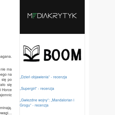
nagana.
k nie ma
onego na
„Dzień objawienia” - recenzja
 się po
ało się
„Supergirl” - recenzja
 i Horce
tajemnic
„Gwiezdne wojny”: „Mandalorian i
Grogu” - recenzja
minają.
powagi…