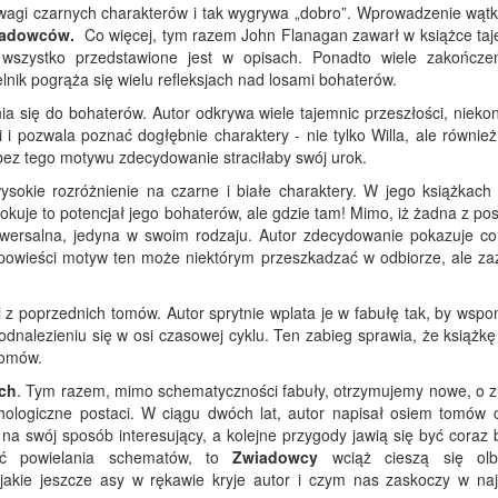
agi czarnych charakterów i tak wygrywa „dobro”. Wprowadzenie wątk
iadowców.
Co więcej, tym razem John Flanagan zawarł w książce taj
 wszystko przedstawione jest w opisach. Ponadto wiele zakończe
lnik pogrąża się wielu refleksjach nad losami bohaterów.
ia się do bohaterów. Autor odkrywa wiele tajemnic przeszłości, nieko
i pozwala poznać dogłębnie charaktery - nie tylko Willa, ale również
 bez tego motywu zdecydowanie straciłaby swój urok.
ysokie rozróżnienie na czarne i białe charaktery. W jego książkach
kuje to potencjał jego bohaterów, ale gdzie tam! Mimo, iż żadna z pos
iwersalna, jedyna w swoim rodzaju. Autor zdecydowanie pokazuje co
a powieści motyw ten może niektórym przeszkadzać w odbiorze, ale za
 z poprzednich tomów. Autor sprytnie wplata je w fabułę tak, by wspo
 odnalezieniu się w osi czasowej cyklu. Ten zabieg sprawia, że książ
tomów.
ch
. Tym razem, mimo schematyczności fabuły, otrzymujemy nowe, o z
chologiczne postaci. W ciągu dwóch lat, autor napisał osiem tomów c
 na swój sposób interesujący, a kolejne przygody jawią się być coraz 
ać powielania schematów, to
Zwiadowcy
wciąż cieszą się olb
akie jeszcze asy w rękawie kryje autor i czym nas zaskoczy w najb