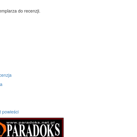
mplarza do recenzji.
cenzja
ja
t powieści