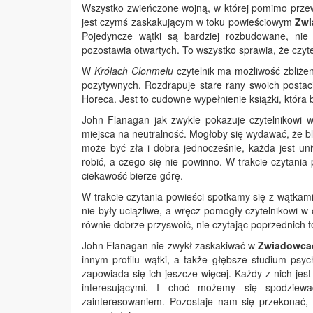
Wszystko zwieńczone wojną, w której pomimo przew
jest czymś zaskakującym w toku powieściowym
Zw
Pojedyncze wątki są bardziej rozbudowane, nie
pozostawia otwartych. To wszystko sprawia, że czyte
W
Królach Clonmelu
czytelnik ma możliwość zbliżen
pozytywnych. Rozdrapuje stare rany swoich postaci 
Horeca. Jest to cudowne wypełnienie książki, która
John Flanagan jak zwykle pokazuje czytelnikowi w
miejsca na neutralność. Mogłoby się wydawać, że blo
może być zła i dobra jednocześnie, każda jest un
robić, a czego się nie powinno. W trakcie czytani
ciekawość bierze górę.
W trakcie czytania powieści spotkamy się z wątkami
nie były uciążliwe, a wręcz pomogły czytelnikowi w
równie dobrze przyswoić, nie czytając poprzednich 
John Flanagan nie zwykł zaskakiwać w
Zwiadowca
innym profilu wątki, a także głębsze studium psy
zapowiada się ich jeszcze więcej. Każdy z nich jest
interesującymi. I choć możemy się spodziew
zainteresowaniem. Pozostaje nam się przekonać, j