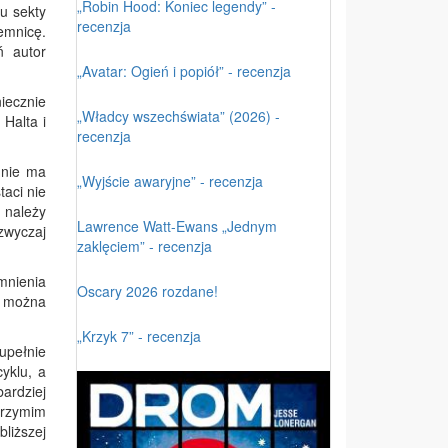
„Robin Hood: Koniec legendy” -
u sekty
recenzja
emnicę.
ń autor
„Avatar: Ogień i popiół” - recenzja
niecznie
„Władcy wszechświata” (2026) -
 Halta i
recenzja
 nie ma
„Wyjście awaryjne” - recenzja
taci nie
 należy
Lawrence Watt-Ewans „Jednym
zwyczaj
zaklęciem” - recenzja
mnienia
Oscary 2026 rozdane!
kę można
„Krzyk 7” - recenzja
upełnie
yklu, a
bardziej
rzymim
liższej